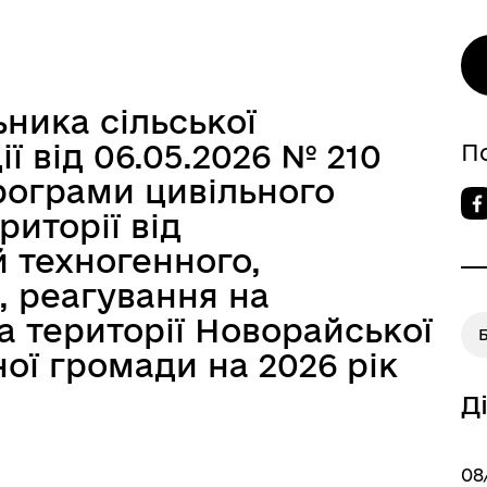
ника сільської
ії від 06.05.2026 № 210
П
ограми цивільного
риторії від
 техногенного,
, реагування на
на території Новорайської
ої громади на 2026 рік
Д
08