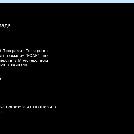
мада
ї Програми «Електронне
сті громади» (EGAP), що
нерстві з Міністерством
мки Швейцарії.
?
ive Commons Attribution 4.0
е.