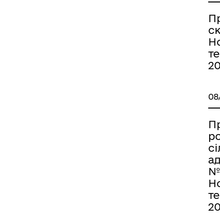
П
с
Н
т
20
08
П
р
сі
ад
№
Н
т
20