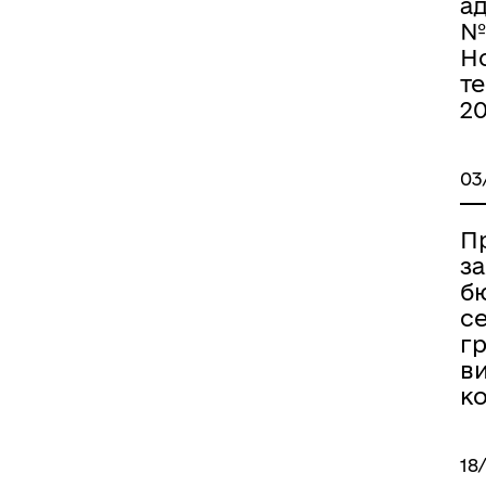
ад
№
Н
т
20
03
П
з
б
с
г
в
ко
18