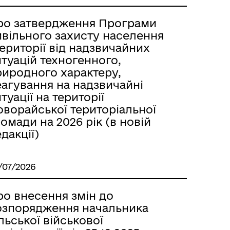
ро затвердження Програми
ивільного захисту населення
території від надзвичайних
туацій техногенного,
риродного характеру,
еагування на надзвичайні
туації на території
оворайської територіальної
омади на 2026 рік (в новій
дакції)
/07/2026
ро внесення змін до
озпорядження начальника
льської військової