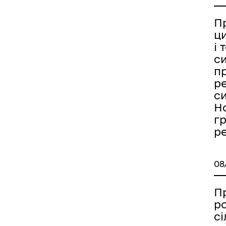
П
ц
і 
си
п
р
си
Н
гр
ре
08
П
р
сі