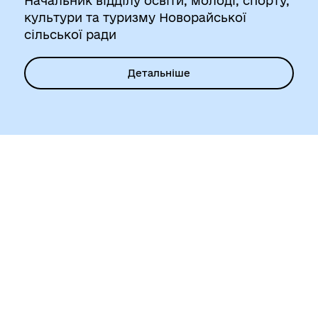
Начальник відділу освіти, молоді, спорту,
культури та туризму Новорайської
сільської ради
Детальніше
Новорайська сільська рада
вулиця Соборна, 32, Новорайськ
Перейти до підрозділу