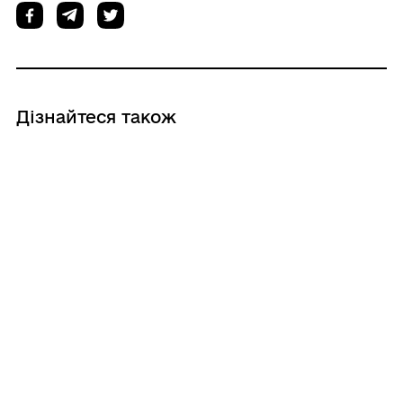
Дізнайтеся також
28/05/2026
Оголошення про громадське
обговорення проєкту Стратегії розвитку
Новорайської сільської територіальної
громади на 2026-2027 роки
06/03/2026
Громадське обговореня: