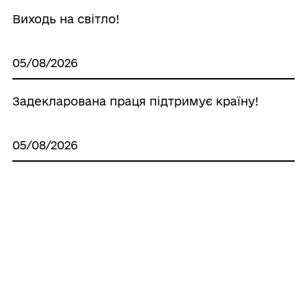
Виходь на світло!
05/08/2026
Задекларована праця підтримує країну!
05/08/2026
Безкоштовний прихисток для людей, які
постраждали від війни
04/08/2026
ГО "Місто Сили" запрошує на
безкоштовний вебінар