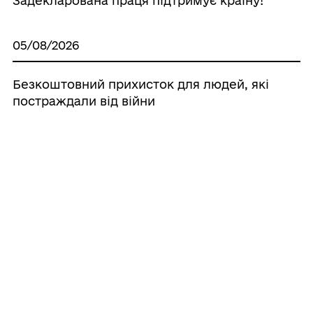
Задекларована праця підтримує країну!
05/08/2026
Безкоштовний прихисток для людей, які
постраждали від війни
04/08/2026
ГО "Місто Сили" запрошує на
безкоштовний вебінар
Усі новини