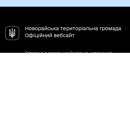
Чат-бот «СВОЇ»
Довідник закладів
Новорайська територіальна громада
Офіційний вебсайт
Створено в межах швейцарсько-української
Програми «Електронне урядування задля
підзвітності влади та участі громади» (EGAP), що
реалізується Фондом Східна Європа у партнерстві
з Міністерством цифрової трансформації України
за підтримки Швейцарії.
Хочете такий сайт з чат-ботом для громади?
Весь контент доступний за ліцензією Creative
Commons Attribution 4.0 International license,
якщо не зазначено інше.