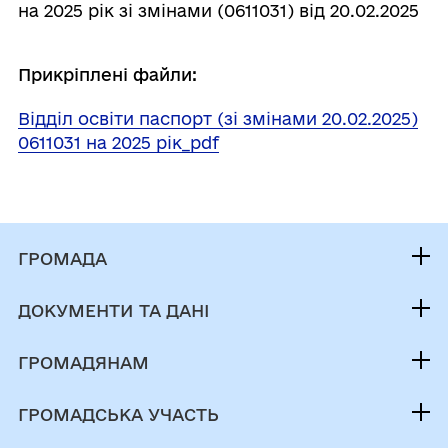
на 2025 рік зі змінами (0611031) від 20.02.2025
Прикріплені файли:
Відділ освіти паспорт (зі змінами 20.02.2025)
0611031 на 2025 рік_pdf
ГРОМАДА
Контакти та звернення
ДОКУМЕНТИ ТА ДАНІ
Начальник Новорайської сільської військової
Публічна інформація
адміністрації
ГРОМАДЯНАМ
Фінанси
Паспорт громади
Кабінет мешканця
Документи (НПА)
ГРОМАДСЬКА УЧАСТЬ
Послуги