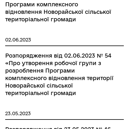
Програми комплексного
відновлення Новорайської сільської
територіальної громади
Бериславського району Херсонської
області (її частини)»
02.06.2023
Розпорядження від 02.06.2023 № 54
«Про утворення робочої групи з
розроблення Програми
комплексного відновлення території
Новорайської сільської
територіальної громади
Бериславського району Херсонської
області та затвердження Положення
23.05.2023
про порядок діяльності робочої
групи»