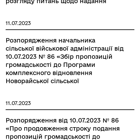
розгляду питань щодо надання
компенсації за пошкоджені об'єкти
нерухомого майна внаслідок
11.07.2023
бойових дій, терористичних актів,
диверсій, спричинених збройною
Розпорядження начальника
агресією Російської Федерації проти
сільської військової адміністрації від
України на території Новорайської
10.07.2023 № 86 «Збір пропозицій
сільської територіальної громади"»
громадськості до Програми
комплексного відновлення
Новорайської сільської
територіальної громади
Бериславського району Херсонської
11.07.2023
області (її частини)»
Розпорядження від 10.07.2023 № 86
«Про продовження строку подання
пропозицій громадськості до