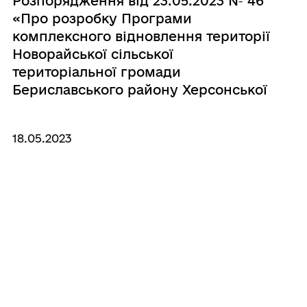
Розпорядження від 23.05.2023 № 46
«Про розробку Програми
комплексного відновлення території
Новорайської сільської
територіальної громади
Бериславського району Херсонської
області»
18.05.2023
Розпорядження начальника
сільської військової адміністрації від
15.05.2023 № 40 «Про створення
комісії з розгляду питань щодо
надання компенсації за пошкоджені
об'єкти нерухомого майна внаслідок
бойових дій, терористичних актів,
диверсій, спричинених збройною