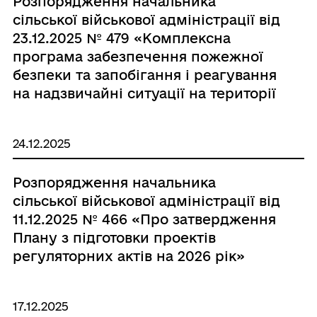
Розпорядження начальника
(в новій редакції)»
сільської військової адміністрації від
23.12.2025 № 479 «Комплексна
програма забезпечення пожежної
безпеки та запобігання і реагування
на надзвичайні ситуації на території
Новорайської селищної
територіальної громади на 2026 рік
24.12.2025
(в новій редакції)»
Розпорядження начальника
сільської військової адміністрації від
11.12.2025 № 466 «Про затвердження
Плану з підготовки проектів
регуляторних актів на 2026 рік»
17.12.2025