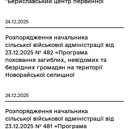
"Бериславський центр первинної
медико-санітарної допомоги"
Бериславської міської ради на 2026
24.12.2025
рік (в новій редакції)»
Розпорядження начальника
сільської військової адміністрації від
23.12.2025 № 482 «Програма
поховання загиблих, невідомих та
безрідних громадян на території
Новорайської селищної
територіальної громади, внаслідок
збройної агресії російської
24.12.2025
федерації на 2026 рік (в новій
редакції)»
Розпорядження начальника
сільської військової адміністрації від
23.12.2025 № 481 «Програма