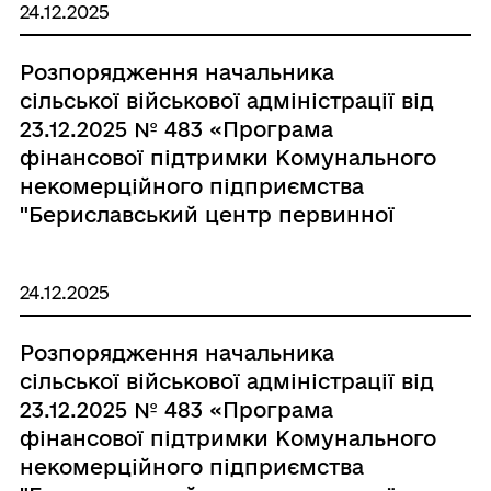
24.12.2025
Розпорядження начальника
сільської військової адміністрації від
23.12.2025 № 483 «Програма
фінансової підтримки Комунального
некомерційного підприємства
"Бериславський центр первинної
медико-санітарної допомоги"
Бериславської міської ради на 2026
24.12.2025
рік (в новій редакції)»
Розпорядження начальника
сільської військової адміністрації від
23.12.2025 № 483 «Програма
фінансової підтримки Комунального
некомерційного підприємства