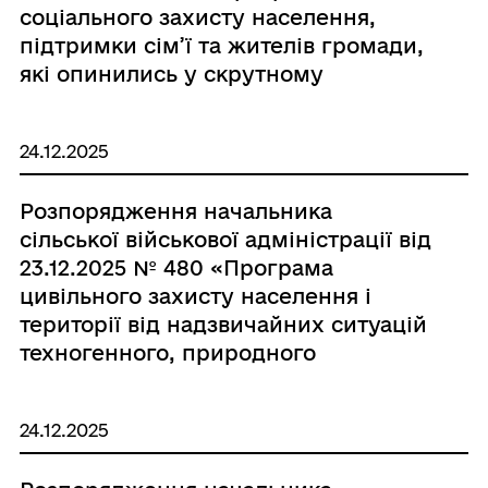
соціального захисту населення,
підтримки сім’ї та жителів громади,
які опинились у скрутному
становищі внаслідок
непередбачених обставин на 2026
24.12.2025
рік (в новій редакції)»
Розпорядження начальника
сільської військової адміністрації від
23.12.2025 № 480 «Програма
цивільного захисту населення і
території від надзвичайних ситуацій
техногенного, природного
характеру, реагування на
надзвичайні ситуації на території
24.12.2025
Новорайської селищної
територіальної громади на 2026 рік