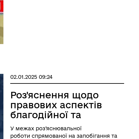
https://drive.google.com/drive/folders/1h4zz
usp=sharing
02.01.2025 09:24
Роз'яснення щодо
правових аспектів
благодійної та
волонтерської
У межах роз’яснювальної
діяльності
роботи спрямованої на запобігання та