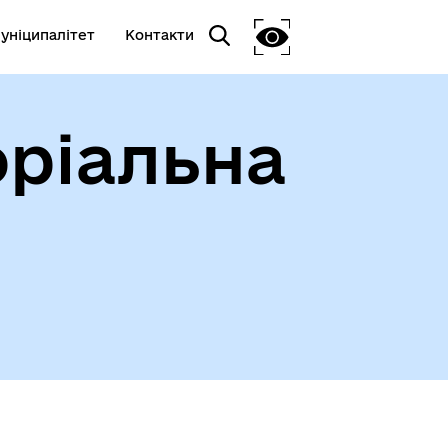
уніципалітет
Контакти
оріальна