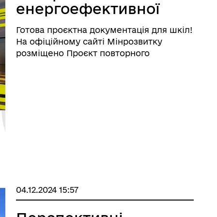
енергоефективної
школи з
Готова проєктна документація для шкіл!
поліпшеними
На офіційному сайті Мінрозвитку
екологічними
розміщено Проєкт повторного
використання енергоефективної школи
характеристиками
з поліпшеними екологічними
характеристиками
https://mtu.gov.ua/news/36159.html
Проєкт включає архітектурно-п ...
04.12.2024 15:57