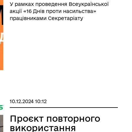
насильства!
У рамках проведення Всеукраїнської
акції «16 Днів проти насильства»
працівниками Секретаріату
Уповноваженого Верховної Ради
України з прав людини розроблено та
презентовано 28.11.2024 посібник із
запобігання та протидії домашньому
насиль ...
10.12.2024 10:12
Проєкт повторного
використання