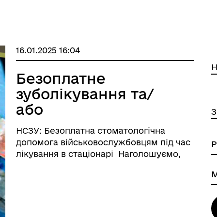
16.01.2025 16:04
Н
Безоплатне
зуболікування та/
або
З
зубопротезування
НСЗУ: Безоплатна стоматологічна
для захисників та
допомога військовослужбовцям під час
захисниць!
лікування в стаціонарі Наголошуємо,
якщо військовослужбовець перебуває
на стаціонарному лікуванні або
реабілітації і потребує зуболікування чи
зубопротезування, він має право їх ...