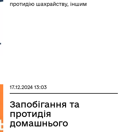
протидію шахрайству, іншим
зловживанням у сфері благодійної
діяльності, волонтерської діяльності,
надання послуг та пільг у цій
сфері Міністерство внутрішніх справ
України спільн ...
17.12.2024 13:03
Запобігання та
протидія
домашнього