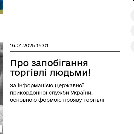
16.01.2025 15:01
Про запобігання
торгівлі людьми!
За інформацією Державної
прикордонної служби України,
основною формою прояву торгівлі
людьми у 2024 році залишалось
залучення жінок до сексуальної
експлуатації, переважно на території
країн-членів ЄС. Крім того,